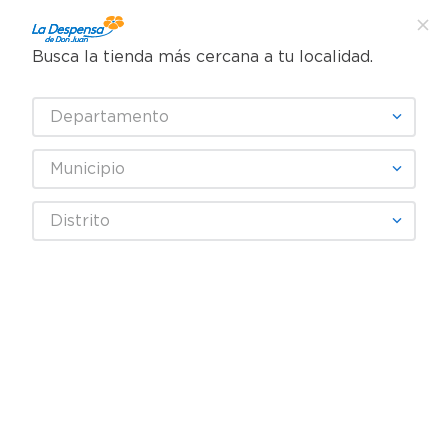
Busca la tienda más cercana a tu localidad.
¿Qué estás buscando?
Departamento
TÉRMINOS MÁS BUSCADOS
SELECCIONA TU TIENDA
1
.
cafe
Municipio
2
.
pampers
Cervezas, Vinos y Licores
Licores
Brandy
Distrito
3
.
cerveza
Licor Baileys Original Irish Cream -750 ml
4
.
papel higiénico
5
.
shampoo
6
.
dove
7
.
leche
8
.
aceite
9
.
garnier