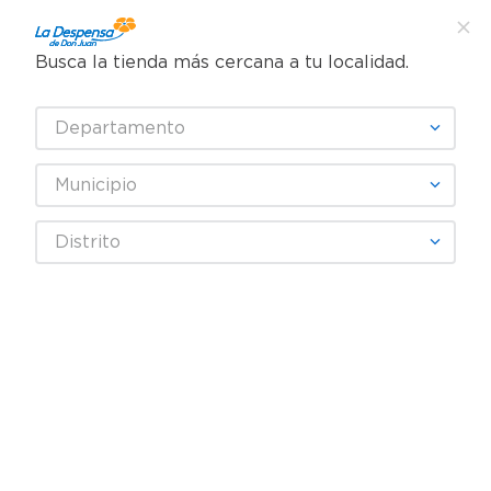
Busca la tienda más cercana a tu localidad.
¿Qué estás buscando?
Departamento
TÉRMINOS MÁS BUSCADOS
SELECCIONA TU TIENDA
1
.
cafe
Municipio
2
.
pampers
Jugos y Bebidas
Jugos y Néctares
Jugo de Frutas
Distrito
3
.
cerveza
Jugo Naturalisimo Sabor Mango, 100% Natural - 1795 ml
4
.
papel higiénico
5
.
shampoo
6
.
dove
7
.
leche
8
.
aceite
9
.
garnier