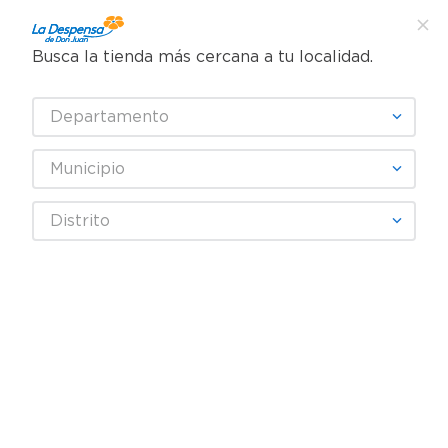
Busca la tienda más cercana a tu localidad.
¿Qué estás buscando?
Departamento
TÉRMINOS MÁS BUSCADOS
SELECCIONA TU TIENDA
1
.
cafe
Municipio
2
.
pampers
Distrito
3
.
cerveza
4
.
papel higiénico
5
.
shampoo
6
.
dove
7
.
leche
8
.
aceite
9
.
garnier