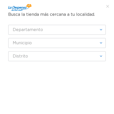
Busca la tienda más cercana a tu localidad.
¿Qué estás buscando?
Departamento
TÉRMINOS MÁS BUSCADOS
SELECCIONA TU TIENDA
1
.
cafe
Municipio
2
.
pampers
Higiene y Belleza
Cuidado Corporal
Distrito
3
.
cerveza
Jabón y gel corporal
Jabón en Barra Protex Hidra Protect Cremoso 6 Pack - 600 g
4
.
papel higiénico
5
.
shampoo
REBAJA
6
.
dove
7
.
leche
8
.
aceite
9
.
garnier