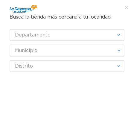
Busca la tienda más cercana a tu localidad.
¿Qué estás buscando?
Departamento
TÉRMINOS MÁS BUSCADOS
SELECCIONA TU TIENDA
1
.
cafe
Municipio
2
.
pampers
Alimentos Congelados
Postres Congelados
Helados
Distrito
3
.
cerveza
Helado Rio Soto Beso Fresa Vain?1543 g
4
.
papel higiénico
5
.
shampoo
6
.
dove
7
.
leche
8
.
aceite
9
.
garnier