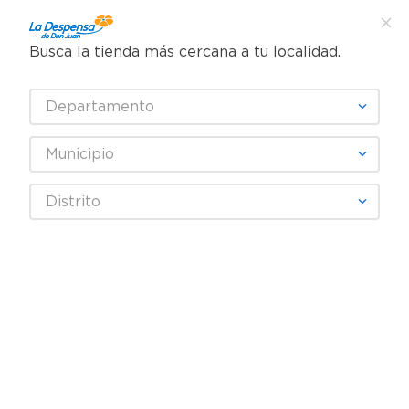
Busca la tienda más cercana a tu localidad.
¿Qué estás buscando?
Departamento
TÉRMINOS MÁS BUSCADOS
SELECCIONA TU TIENDA
1
.
cafe
Municipio
2
.
pampers
Distrito
3
.
cerveza
Fecha De Release
4
.
papel higiénico
5
.
shampoo
productos
0
6
.
dove
7
.
leche
OOPS!
8
.
aceite
9
.
garnier