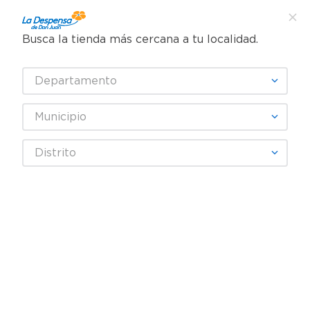
Busca la tienda más cercana a tu localidad.
¿Qué estás buscando?
Departamento
TÉRMINOS MÁS BUSCADOS
SELECCIONA TU TIENDA
1
.
cafe
Municipio
2
.
pampers
Abarrotes
Cereales y Barras
Avena y Granola
Distrito
3
.
cerveza
Granola Helios con Pasas y Polen Abeja - 400 g
4
.
papel higiénico
5
.
shampoo
6
.
dove
7
.
leche
8
.
garnier
9
.
aceite