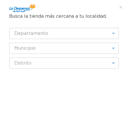
Busca la tienda más cercana a tu localidad.
¿Qué estás buscando?
Departamento
TÉRMINOS MÁS BUSCADOS
SELECCIONA TU TIENDA
1
.
cafe
Municipio
2
.
pampers
Distrito
3
.
cerveza
Fecha De Release
4
.
papel higiénico
5
.
shampoo
productos
0
6
.
dove
7
.
leche
OOPS!
8
.
aceite
9
.
garnier