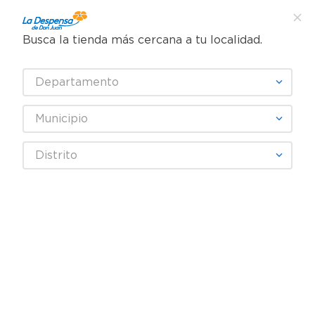
Busca la tienda más cercana a tu localidad.
¿Qué estás buscando?
Departamento
TÉRMINOS MÁS BUSCADOS
SELECCIONA TU TIENDA
1
.
cafe
Municipio
2
.
pampers
gold-medal-cmi-multimarca
Distrito
3
.
cerveza
OOPS!
4
.
papel higiénico
5
.
shampoo
No encontramos ningún resultado
para "
gold-medal-cmi-multimarca
"
6
.
dove
¿Qué debo hacer?
7
.
leche
8
.
aceite
Comprueba los términos
9
.
garnier
ingresados