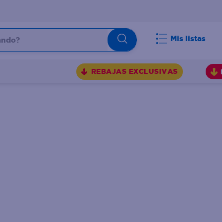
do?
Mis listas
S
REBAJAS EXCLUSIVAS