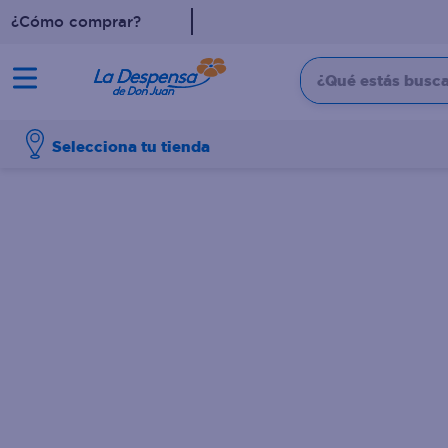
¿Cómo comprar?
¿Qué estás buscan
TÉRMINOS MÁS BUSCADO
Selecciona tu tienda
1
.
cafe
2
.
pampers
3
.
cerveza
4
.
papel higiénico
5
.
shampoo
6
.
dove
7
.
leche
8
.
aceite
9
.
garnier