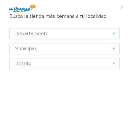
Busca la tienda más cercana a tu localidad.
¿Qué estás buscando?
Departamento
TÉRMINOS MÁS BUSCADOS
SELECCIONA TU TIENDA
1
.
cafe
Municipio
2
.
pampers
Limpieza
Aromatizantes
Aromatizante ambiental
Distrito
3
.
cerveza
Aromatizante Glade Aerosol Coco Vibes - 400 ml
4
.
papel higiénico
5
.
shampoo
6
.
dove
7
.
leche
8
.
aceite
9
.
garnier