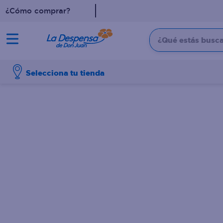
¿Cómo comprar?
¿Qué estás buscan
TÉRMINOS MÁS BUSCADO
Selecciona tu tienda
1
.
cafe
2
.
pampers
3
.
cerveza
4
.
papel higiénico
5
.
shampoo
6
.
dove
7
.
leche
8
.
onduladas
9
.
garnier