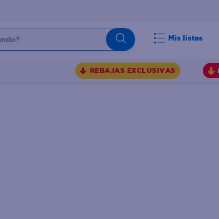
do?
Mis listas
S
REBAJAS EXCLUSIVAS