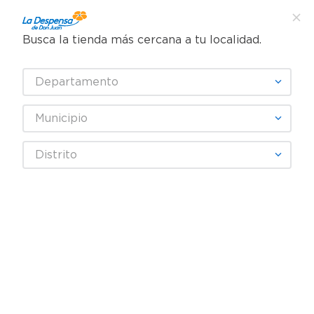
Busca la tienda más cercana a tu localidad.
¿Qué estás buscando?
Departamento
TÉRMINOS MÁS BUSCADOS
SELECCIONA TU TIENDA
1
.
cafe
Municipio
2
.
pampers
Juguetes
Figuras de acción y coleccionables
Distrito
3
.
cerveza
Personajes
Figura de acción Transformers cybertron
4
.
papel higiénico
5
.
shampoo
6
.
dove
7
.
leche
8
.
aceite
9
.
garnier