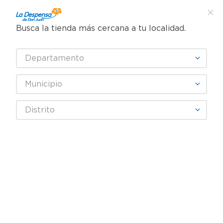
Busca la tienda más cercana a tu localidad.
¿Qué estás buscando?
Departamento
TÉRMINOS MÁS BUSCADOS
SELECCIONA TU TIENDA
1
.
cafe
Municipio
2
.
pampers
Distrito
3
.
cerveza
Fecha De Release
4
.
papel higiénico
5
.
shampoo
productos
0
6
.
dove
7
.
leche
OOPS!
8
.
aceite
9
.
garnier