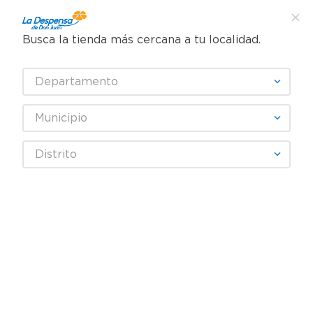
Busca la tienda más cercana a tu localidad.
¿Qué estás buscando?
Departamento
TÉRMINOS MÁS BUSCADOS
SELECCIONA TU TIENDA
1
.
cafe
Municipio
2
.
pampers
Higiene y Belleza
Cuidado Corporal
Distrito
3
.
cerveza
Cremas corporales
Exfoliante Nanterra Revita verde matcha
4
.
papel higiénico
5
.
shampoo
6
.
dove
7
.
leche
8
.
aceite
9
.
garnier