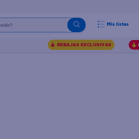
do?
Mis listas
S
REBAJAS EXCLUSIVAS