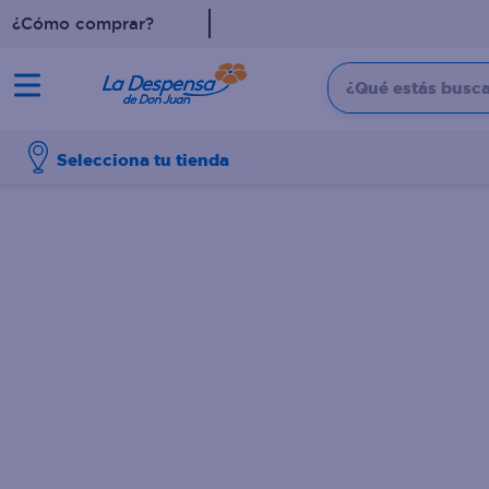
¿Cómo comprar?
¿Qué estás buscan
TÉRMINOS MÁS BUSCADO
Selecciona tu tienda
1
.
cafe
2
.
pampers
3
.
cerveza
4
.
papel higiénico
5
.
shampoo
6
.
dove
7
.
leche
8
.
aceite
9
.
garnier