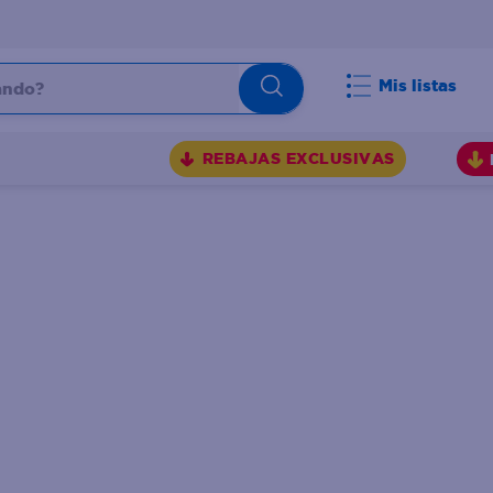
do?
Mis listas
S
REBAJAS EXCLUSIVAS