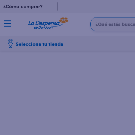
¿Cómo comprar?
¿Qué estás buscan
TÉRMINOS MÁS BUSCADO
Selecciona tu tienda
1
.
cafe
2
.
pampers
3
.
cerveza
4
.
papel higiénico
5
.
shampoo
6
.
dove
7
.
leche
8
.
aceite
9
.
garnier