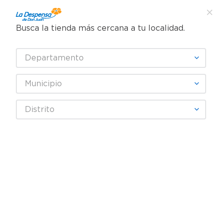
Busca la tienda más cercana a tu localidad.
¿Qué estás buscando?
Departamento
TÉRMINOS MÁS BUSCADOS
SELECCIONA TU TIENDA
1
.
cafe
Municipio
2
.
pampers
Panadería y tortillería
Comida y Snacks
Distrito
3
.
cerveza
Barra de Ensaladas
Ensalada Lupita Verde
4
.
papel higiénico
5
.
shampoo
6
.
dove
7
.
leche
8
.
aceite
9
.
garnier