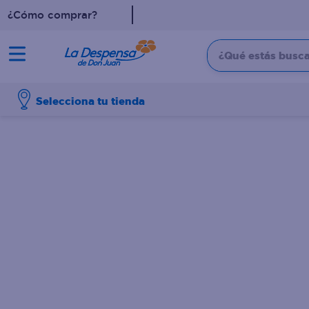
¿Cómo comprar?
¿Qué estás buscan
TÉRMINOS MÁS BUSCADO
Selecciona tu tienda
1
.
cafe
2
.
pampers
3
.
cerveza
4
.
papel higiénico
5
.
shampoo
6
.
dove
7
.
leche
8
.
aceite
9
.
garnier