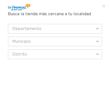
Busca la tienda más cercana a tu localidad.
¿Qué estás buscando?
Departamento
TÉRMINOS MÁS BUSCADOS
SELECCIONA TU TIENDA
1
.
cafe
Municipio
2
.
pampers
Panadería y tortillería
Comida y Snacks
Distrito
3
.
cerveza
Barra de Ensaladas
Encurtido Lupita Para Pupusas
4
.
papel higiénico
5
.
shampoo
6
.
dove
7
.
leche
8
.
aceite
9
.
garnier