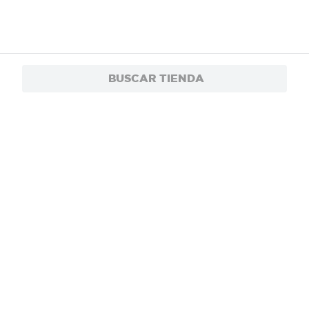
BUSCAR TIENDA
$1.90
Encurtido Lupita Para Pupusas