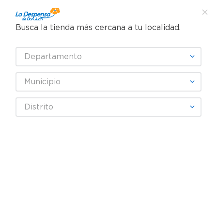
Busca la tienda más cercana a tu localidad.
¿Qué estás buscando?
Departamento
TÉRMINOS MÁS BUSCADOS
SELECCIONA TU TIENDA
1
.
cafe
Municipio
2
.
pampers
Limpieza
Limpieza del hogar
Limpiadores Multiusos
Distrito
3
.
cerveza
Limpiador Easy Off Aerosol De Hornos Y Parrillas - 430 ml
4
.
papel higiénico
5
.
shampoo
6
.
dove
7
.
leche
8
.
aceite
9
.
garnier