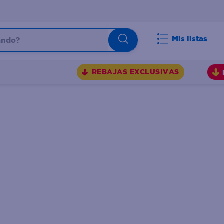
do?
Mis listas
S
REBAJAS EXCLUSIVAS