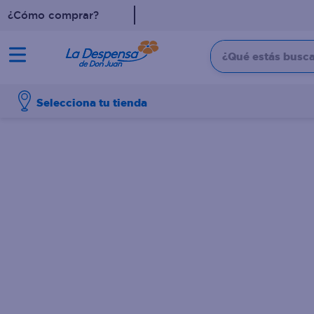
¿Cómo comprar?
¿Qué estás buscan
TÉRMINOS MÁS BUSCADO
Selecciona tu tienda
1
.
cafe
2
.
pampers
3
.
cerveza
4
.
papel higiénico
5
.
shampoo
6
.
dove
7
.
leche
8
.
aceite
9
.
garnier