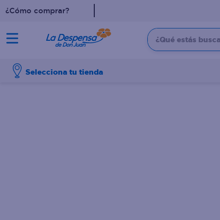
¿Cómo comprar?
¿Qué estás buscan
TÉRMINOS MÁS BUSCADO
Selecciona tu tienda
1
.
cafe
2
.
pampers
3
.
cerveza
4
.
papel higiénico
5
.
shampoo
6
.
dove
7
.
leche
8
.
aceite
9
.
garnier