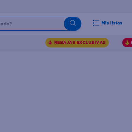
do?
Mis listas
S
REBAJAS EXCLUSIVAS