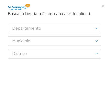
Busca la tienda más cercana a tu localidad.
¿Qué estás buscando?
Departamento
TÉRMINOS MÁS BUSCADOS
SELECCIONA TU TIENDA
1
.
cafe
Municipio
2
.
pampers
Higiene y Belleza
Cuidado Corporal
Distrito
3
.
cerveza
Cremas corporales
Serum Corporal Dove pantenol - 400 ml
4
.
papel higiénico
5
.
shampoo
6
.
dove
7
.
leche
8
.
aceite
9
.
garnier