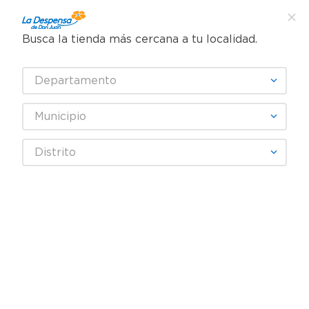
Busca la tienda más cercana a tu localidad.
¿Qué estás buscando?
Departamento
TÉRMINOS MÁS BUSCADOS
SELECCIONA TU TIENDA
1
.
cafe
Municipio
2
.
pampers
Farmacia
Cardiovascular y metabolico
Distrito
3
.
cerveza
Hipertensión y diuréticos
Diovan Novartis 80 mg - 14 Capsulas
4
.
papel higiénico
5
.
shampoo
6
.
dove
7
.
leche
8
.
aceite
9
.
garnier