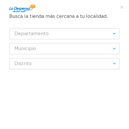
Busca la tienda más cercana a tu localidad.
¿Qué estás buscando?
Departamento
TÉRMINOS MÁS BUSCADOS
SELECCIONA TU TIENDA
1
.
cafe
Municipio
2
.
pampers
Limpieza
Detergente
Detergente líquido
Distrito
3
.
cerveza
Detergente Líquido Tide Original Ropa Blanca y Color 64 Lavadas -
2,48 L
4
.
papel higiénico
5
.
shampoo
Rebaja exclusiva en línea
6
.
dove
7
.
leche
8
.
garnier
9
.
aceite