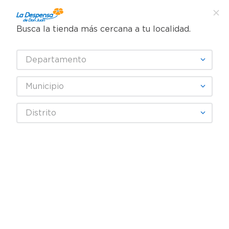
Busca la tienda más cercana a tu localidad.
¿Qué estás buscando?
Departamento
TÉRMINOS MÁS BUSCADOS
SELECCIONA TU TIENDA
1
.
cafe
Municipio
2
.
pampers
Limpieza
Detergente
Detergente en polvo
Distrito
3
.
cerveza
Detergente En Polvo Fab Antibacterial Medio Limón - 1000 g
4
.
papel higiénico
5
.
shampoo
6
.
dove
7
.
leche
8
.
garnier
9
.
aceite