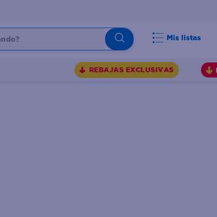
do?
Mis listas
S
REBAJAS EXCLUSIVAS