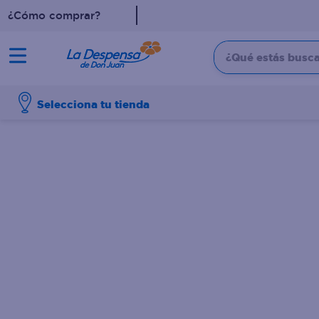
¿Cómo comprar?
¿Qué estás buscan
TÉRMINOS MÁS BUSCADO
Selecciona tu tienda
1
.
cafe
2
.
pampers
3
.
cerveza
4
.
papel higiénico
5
.
shampoo
6
.
dove
7
.
leche
8
.
aceite
9
.
garnier