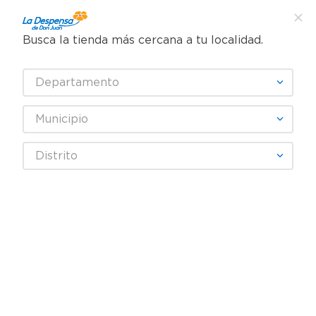
Busca la tienda más cercana a tu localidad.
¿Qué estás buscando?
Departamento
TÉRMINOS MÁS BUSCADOS
SELECCIONA TU TIENDA
1
.
cafe
Municipio
2
.
pampers
Higiene y Belleza
Cuidado Corporal
Desodrantes
Distrito
3
.
cerveza
Desodorante Nivea Men Spray 3 Pack Black & White Power -450 ml
4
.
papel higiénico
5
.
shampoo
6
.
dove
7
.
leche
8
.
aceite
9
.
garnier