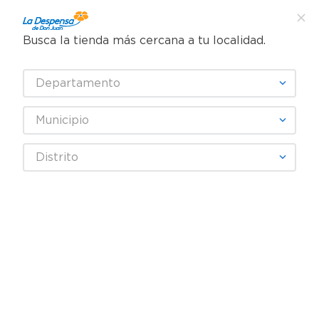
Busca la tienda más cercana a tu localidad.
¿Qué estás buscando?
Departamento
TÉRMINOS MÁS BUSCADOS
SELECCIONA TU TIENDA
1
.
cafe
Municipio
2
.
pampers
Distrito
3
.
cerveza
Fecha De Release
4
.
papel higiénico
5
.
shampoo
productos
0
6
.
dove
7
.
leche
OOPS!
8
.
aceite
9
.
garnier