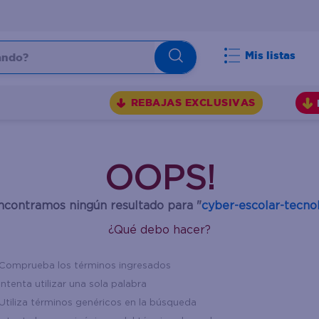
do?
Mis listas
S
REBAJAS EXCLUSIVAS
OOPS!
ncontramos ningún resultado para "
cyber-escolar-tecno
¿Qué debo hacer?
Comprueba los términos ingresados
Intenta utilizar una sola palabra
Utiliza términos genéricos en la búsqueda