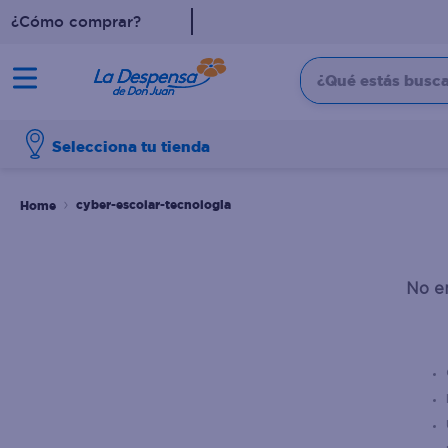
¿Cómo comprar?
¿Qué estás buscan
TÉRMINOS MÁS BUSCADO
Selecciona tu tienda
1
.
cafe
2
.
pampers
cyber-escolar-tecnologia
3
.
cerveza
4
.
papel higiénico
No e
5
.
shampoo
6
.
dove
7
.
leche
8
.
aceite
9
.
garnier