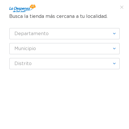
Busca la tienda más cercana a tu localidad.
¿Qué estás buscando?
Departamento
TÉRMINOS MÁS BUSCADOS
SELECCIONA TU TIENDA
1
.
cafe
Municipio
2
.
pampers
Limpieza
Desechables
Vasos y platos
Distrito
3
.
cerveza
Cuchillo Robertoni - 25 Unidades
4
.
papel higiénico
5
.
shampoo
6
.
dove
7
.
leche
8
.
aceite
9
.
garnier