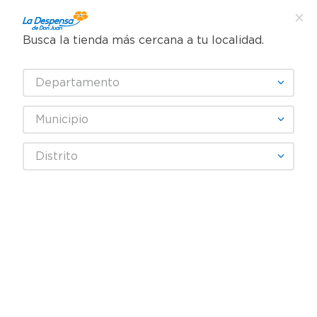
Busca la tienda más cercana a tu localidad.
¿Qué estás buscando?
Departamento
TÉRMINOS MÁS BUSCADOS
SELECCIONA TU TIENDA
1
.
cafe
Municipio
2
.
pampers
Higiene y Belleza
Cuidado del cabello
Distrito
3
.
cerveza
Tratamiento capilar
Crema Peinar Herbal Essences Bio:renew Pequi Aguacate - 300 ml
4
.
papel higiénico
5
.
shampoo
6
.
dove
7
.
leche
8
.
aceite
9
.
garnier