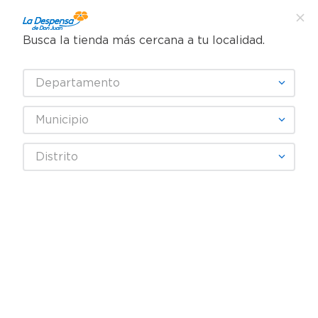
Busca la tienda más cercana a tu localidad.
¿Qué estás buscando?
Departamento
TÉRMINOS MÁS BUSCADOS
SELECCIONA TU TIENDA
1
.
cafe
Municipio
2
.
pampers
Abarrotes
Mermeladas y Miel
Distrito
3
.
cerveza
Crema de Avellana y Mantequilla de Maní
Crema Mani Tosh Untable - 300 g
4
.
papel higiénico
5
.
shampoo
6
.
dove
7
.
leche
8
.
aceite
9
.
garnier