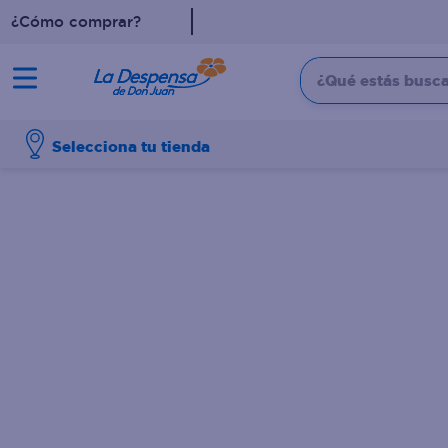
¿Cómo comprar?
¿Qué estás buscan
TÉRMINOS MÁS BUSCADO
Selecciona tu tienda
1
.
cafe
2
.
pampers
3
.
cerveza
4
.
papel higiénico
5
.
shampoo
6
.
dove
7
.
leche
8
.
aceite
9
.
garnier