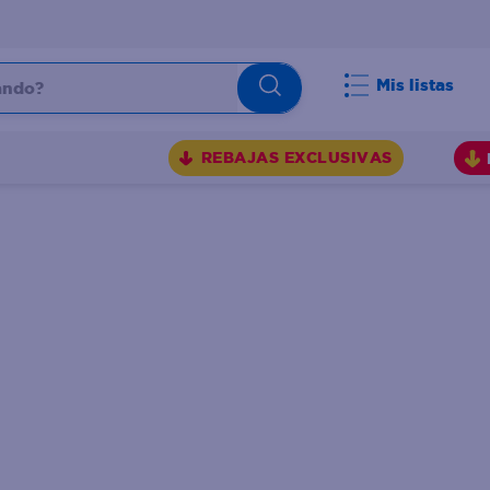
do?
Mis listas
S
REBAJAS EXCLUSIVAS