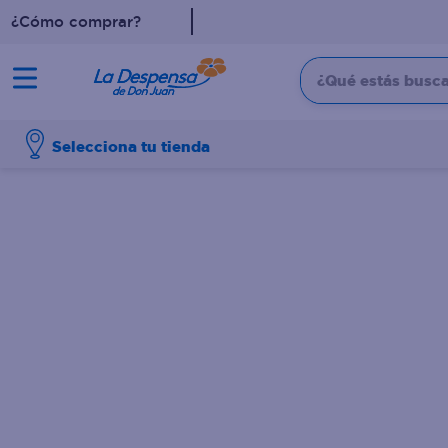
¿Cómo comprar?
¿Qué estás buscan
TÉRMINOS MÁS BUSCADO
Selecciona tu tienda
1
.
cafe
2
.
pampers
3
.
cerveza
4
.
papel higiénico
5
.
shampoo
6
.
dove
7
.
leche
8
.
aceite
9
.
garnier