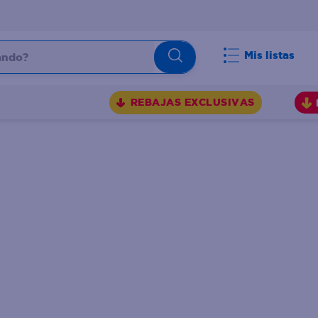
do?
Mis listas
S
REBAJAS EXCLUSIVAS