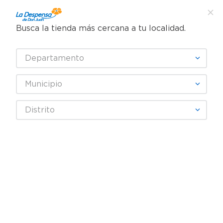
Busca la tienda más cercana a tu localidad.
¿Qué estás buscando?
Departamento
TÉRMINOS MÁS BUSCADOS
SELECCIONA TU TIENDA
1
.
cafe
Municipio
2
.
pampers
Frutas y Verduras
Verduras
Brocoli/Coliflor
Distrito
3
.
cerveza
Coliflor Hortifruti - Precio Indicado Por Libra (454 g)
4
.
papel higiénico
5
.
shampoo
6
.
dove
7
.
leche
8
.
aceite
9
.
garnier