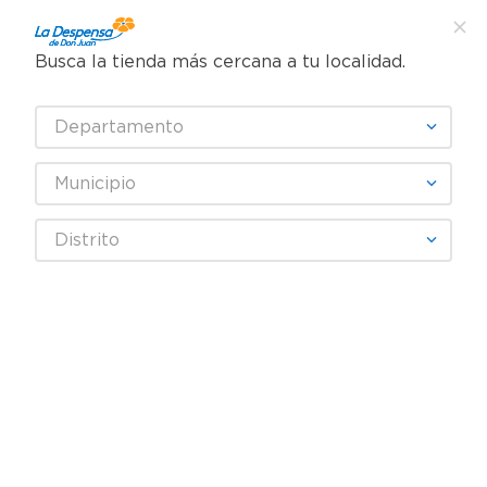
Busca la tienda más cercana a tu localidad.
¿Qué estás buscando?
Departamento
TÉRMINOS MÁS BUSCADOS
SELECCIONA TU TIENDA
1
.
cafe
Municipio
2
.
pampers
coctel-camaron-salsa-rosada-sm-340-5-g
Distrito
3
.
cerveza
OOPS!
4
.
papel higiénico
5
.
shampoo
No encontramos ningún resultado
para "
coctel-camaron-salsa-
6
.
dove
rosada-sm-340-5-g
"
7
.
leche
¿Qué debo hacer?
8
.
aceite
Comprueba los términos
9
.
garnier