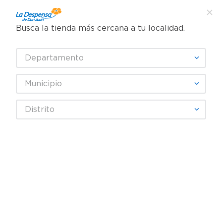
Busca la tienda más cercana a tu localidad.
¿Qué estás buscando?
Departamento
TÉRMINOS MÁS BUSCADOS
SELECCIONA TU TIENDA
1
.
cafe
Municipio
2
.
pampers
Carnes, Embutidos y Mariscos
Embutidos y Carnes Frías
Distrito
3
.
cerveza
Chorizo
Chorizo Argentino Don Cristobal - Precio Indicado por Libra (454
4
.
papel higiénico
g)As
5
.
shampoo
6
.
dove
7
.
leche
8
.
aceite
9
.
garnier