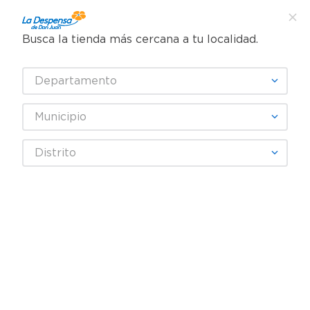
Busca la tienda más cercana a tu localidad.
¿Qué estás buscando?
Departamento
TÉRMINOS MÁS BUSCADOS
SELECCIONA TU TIENDA
1
.
cafe
Municipio
2
.
pampers
Abarrotes
Dulces y Chocolates
Chocolates
Distrito
3
.
cerveza
Chocolate Kinder Bueno 2 Barras - 43 g
4
.
papel higiénico
REBAJA
5
.
shampoo
6
.
dove
7
.
leche
8
.
aceite
9
.
garnier