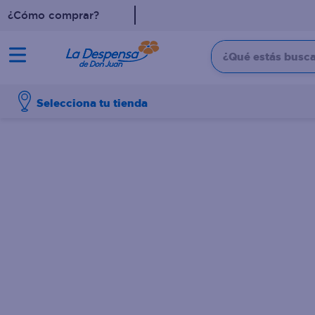
¿Cómo comprar?
¿Qué estás buscan
TÉRMINOS MÁS BUSCADO
Selecciona tu tienda
1
.
cafe
2
.
pampers
3
.
cerveza
4
.
papel higiénico
5
.
shampoo
6
.
dove
7
.
leche
8
.
onduladas
9
.
garnier