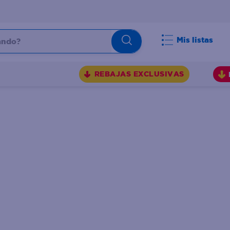
do?
Mis listas
S
REBAJAS EXCLUSIVAS