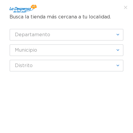
Busca la tienda más cercana a tu localidad.
¿Qué estás buscando?
Departamento
TÉRMINOS MÁS BUSCADOS
SELECCIONA TU TIENDA
1
.
cafe
Municipio
2
.
pampers
Abarrotes
Cereales y Barras
De Fibra y Light
Distrito
3
.
cerveza
Cereal Kelloggs Special K Cereal Original - 200 g
4
.
papel higiénico
5
.
shampoo
6
.
dove
7
.
leche
8
.
aceite
9
.
garnier