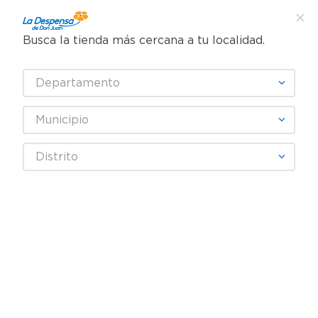
Busca la tienda más cercana a tu localidad.
¿Qué estás buscando?
Departamento
TÉRMINOS MÁS BUSCADOS
SELECCIONA TU TIENDA
1
.
cafe
Municipio
2
.
pampers
Abarrotes
Cereales y Barras
Cereal Dulce
Distrito
3
.
cerveza
Cereal Kelloggs Komplete Almendras - 610 g
4
.
papel higiénico
5
.
shampoo
6
.
dove
7
.
leche
8
.
garnier
9
.
aceite