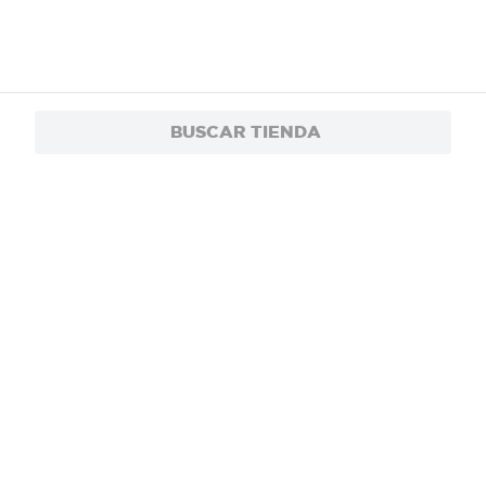
BUSCAR TIENDA
$1.50
Cera Diamond Betun Liquido Negro - 75
$1.20
ml