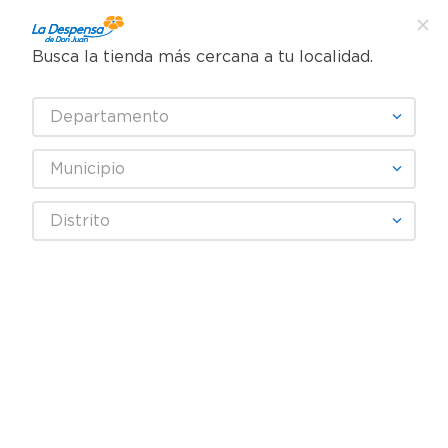
Busca la tienda más cercana a tu localidad.
¿Qué estás buscando?
Departamento
TÉRMINOS MÁS BUSCADOS
SELECCIONA TU TIENDA
1
.
cafe
Municipio
2
.
pampers
Limpieza
Limpieza del hogar
Cuidado para Zapatos
Distrito
3
.
cerveza
Cera Diamond Betun Liquido Negro - 75 ml
4
.
papel higiénico
REBAJA
5
.
shampoo
6
.
dove
7
.
leche
8
.
aceite
9
.
garnier