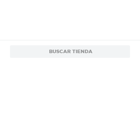
BUSCAR TIENDA
$1.50
Cera Diamond Betun Liquido Café - 75 ml
$1.20