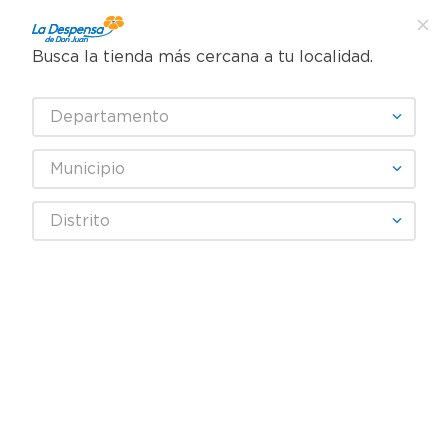
Busca la tienda más cercana a tu localidad.
¿Qué estás buscando?
Departamento
TÉRMINOS MÁS BUSCADOS
SELECCIONA TU TIENDA
1
.
cafe
Municipio
2
.
pampers
Limpieza
Limpieza del hogar
Cuidado para Zapatos
Distrito
3
.
cerveza
Cera Diamond Betun Liquido Café - 75 ml
4
.
papel higiénico
REBAJA
5
.
shampoo
6
.
dove
7
.
leche
8
.
aceite
9
.
garnier