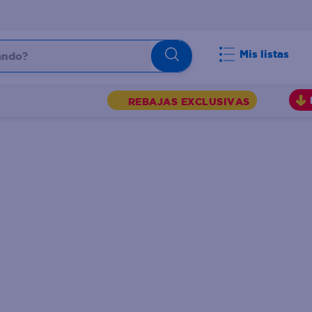
do?
Mis listas
S
REBAJAS EXCLUSIVAS