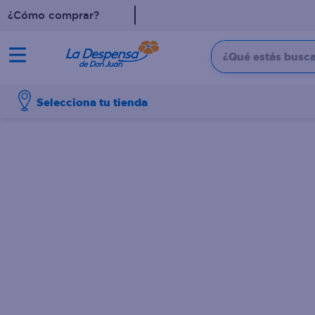
¿Cómo comprar?
¿Qué estás buscan
TÉRMINOS MÁS BUSCADO
Selecciona tu tienda
1
.
cafe
2
.
pampers
3
.
cerveza
4
.
papel higiénico
5
.
shampoo
6
.
dove
7
.
leche
8
.
aceite
9
.
garnier