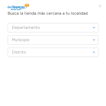
Busca la tienda más cercana a tu localidad.
¿Qué estás buscando?
Departamento
SELECCIONA TU TIENDA
Municipio
Distrito
¡Recibe las mejores ofertas y promociones!
SUSCRIBIRME
Al suscribirme, acepto el
Aviso de Privacidad
y los
Términos y Condiciones
, así como el envío de noticias
y promociones exclusivas de
La Despensa de Don Juan
El Salvador
.