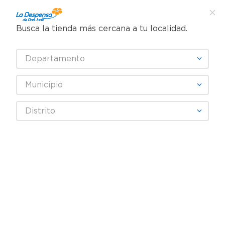
Busca la tienda más cercana a tu localidad.
¿Qué estás buscando?
Departamento
TÉRMINOS MÁS BUSCADOS
SELECCIONA TU TIENDA
1
.
cafe
Municipio
2
.
pampers
Juguetes
Bebes y preescolar
Estimulación temprana
Distrito
3
.
cerveza
Castillo Kid Connection de sirena con accesorios
4
.
papel higiénico
5
.
shampoo
6
.
dove
7
.
leche
8
.
aceite
9
.
garnier