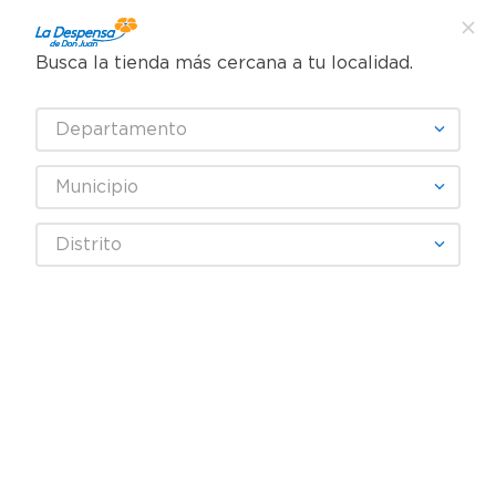
Busca la tienda más cercana a tu localidad.
¿Qué estás buscando?
Departamento
TÉRMINOS MÁS BUSCADOS
SELECCIONA TU TIENDA
1
.
cafe
Municipio
2
.
pampers
Abarrotes
Alimentos Instantáneos
Comida Rápida
Distrito
3
.
cerveza
Carne De Soya Para Carne Blanca - 283 g
4
.
papel higiénico
5
.
shampoo
6
.
dove
7
.
leche
8
.
aceite
9
.
garnier