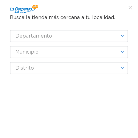
Busca la tienda más cercana a tu localidad.
¿Qué estás buscando?
Departamento
TÉRMINOS MÁS BUSCADOS
SELECCIONA TU TIENDA
1
.
cafe
Municipio
2
.
pampers
Carnes, Embutidos y Mariscos
Res
Cortes y Parrilla
Distrito
3
.
cerveza
Carne de res pieza lomo pacho - Precio Indicado Por Libra (454 g)
4
.
papel higiénico
5
.
shampoo
6
.
dove
7
.
leche
8
.
aceite
9
.
garnier